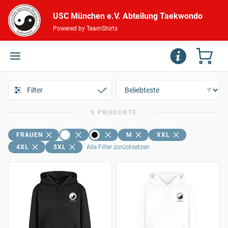
USC München e.V. Abteilung Taekwondo
Powered by TeamShirts
Filter
9 PRODUKTE
FRAUEN
M
XXL
4XL
5XL
Alle Filter zurücksetzen