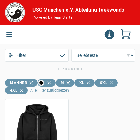
USC München e.V. Abteilung Taekwondo
Powered by TeamShirts
Filter
1 PRODUKT
MÄNNER
M
XL
XXL
4XL
Alle Filter zurücksetzen