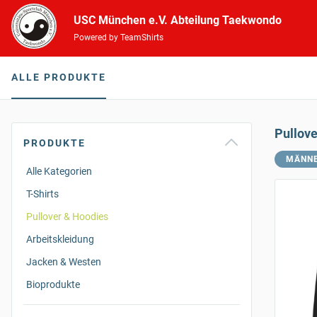
USC München e.V. Abteilung Taekwondo
Powered by TeamShirts
ALLE PRODUKTE
Pullov
PRODUKTE
MÄNN
Alle Kategorien
T-Shirts
Pullover & Hoodies
Arbeitskleidung
Jacken & Westen
Bioprodukte