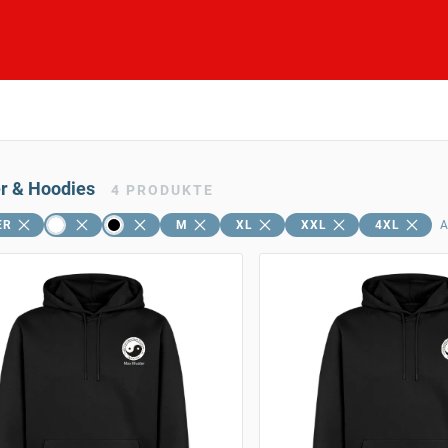
er & Hoodies
4
PRODUKTE
ER
M
XL
XXL
4XL
A