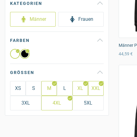
KATEGORIEN
Männer
Frauen
FARBEN
Männer P
44,59 €
GRÖSSEN
XS
S
M
L
XL
XXL
3XL
4XL
5XL