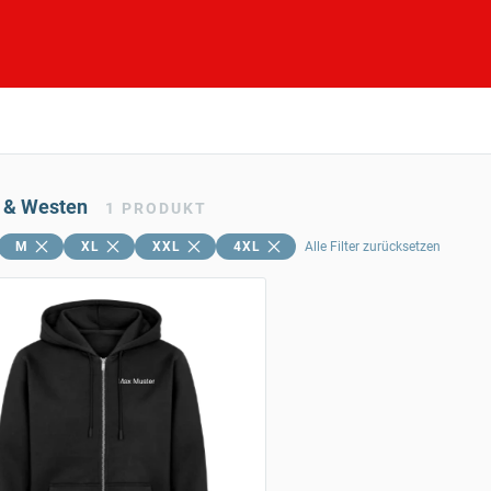
 & Westen
1
PRODUKT
M
XL
XXL
4XL
Alle Filter zurücksetzen