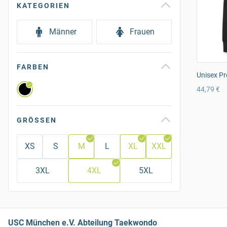
KATEGORIEN
Männer
Frauen
FARBEN
Unisex Pr
44,79 €
GRÖSSEN
XS
S
M
L
XL
XXL
3XL
4XL
5XL
USC München e.V. Abteilung Taekwondo