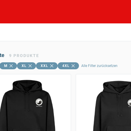
te
9
PRODUKTE
M
XL
XXL
4XL
Alle Filter zurücksetzen