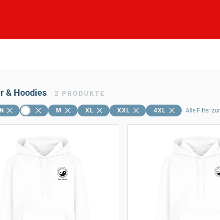
er & Hoodies
2
PRODUKTE
N
M
XL
XXL
4XL
Alle Filter z