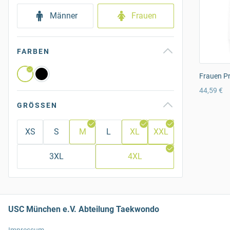
Männer
Frauen
FARBEN
Frauen P
44,59 €
GRÖSSEN
XS
S
M
L
XL
XXL
3XL
4XL
USC München e.V. Abteilung Taekwondo