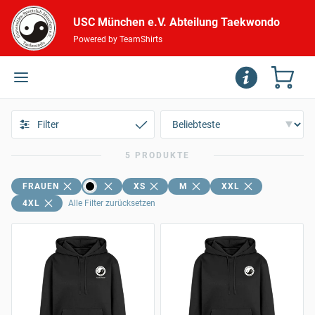
USC München e.V. Abteilung Taekwondo
Powered by TeamShirts
Filter
5 PRODUKTE
FRAUEN
XS
M
XXL
4XL
Alle Filter zurücksetzen