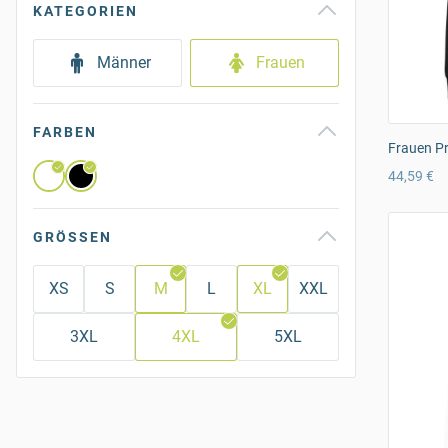
KATEGORIEN
Männer
Frauen
FARBEN
Frauen P
44,59 €
GRÖSSEN
XS
S
M
L
XL
XXL
3XL
4XL
5XL