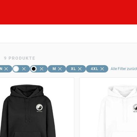
9
PRODUKTE
N
M
XL
4XL
Alle Filter zurü