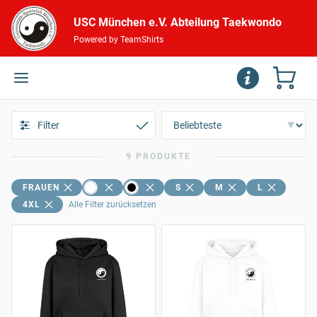
USC München e.V. Abteilung Taekwondo
Powered by TeamShirts
Filter
9 PRODUKTE
FRAUEN
S
M
L
4XL
Alle Filter zurücksetzen