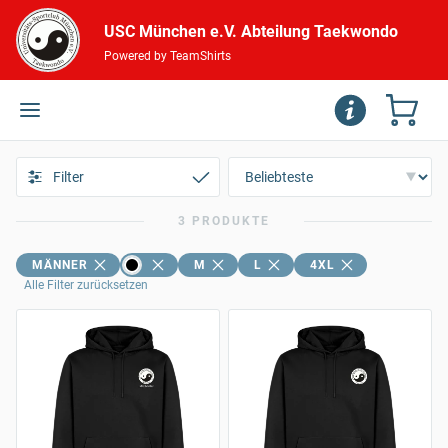
USC München e.V. Abteilung Taekwondo
Powered by TeamShirts
Filter
3 PRODUKTE
MÄNNER
M
L
4XL
Alle Filter zurücksetzen