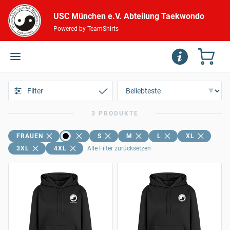
USC München e.V. Abteilung Taekwondo
Powered by TeamShirts
Filter
3 PRODUKTE
FRAUEN
S
M
L
XL
3XL
4XL
Alle Filter zurücksetzen