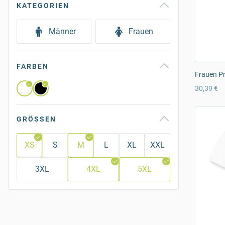
KATEGORIEN
Männer
Frauen
FARBEN
Frauen Pr
30,39 €
GRÖSSEN
XS
S
M
L
XL
XXL
3XL
4XL
5XL