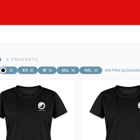
s
8
PRODUKTE
XS
M
4XL
5XL
Alle Filter zurückset