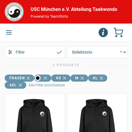
USC München e.V. Abteilung Taekwondo
Powered by TeamShirts
Filter
3 PRODUKTE
FRAUEN
XS
M
XL
4XL
Alle Filter zurücksetzen