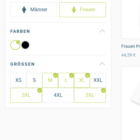
Männer
Frauen
FARBEN
Frauen P
44,59 €
GRÖSSEN
XS
S
M
L
XL
XXL
3XL
4XL
5XL