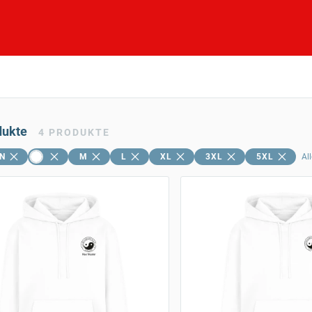
dukte
4
PRODUKTE
N
M
L
XL
3XL
5XL
Al