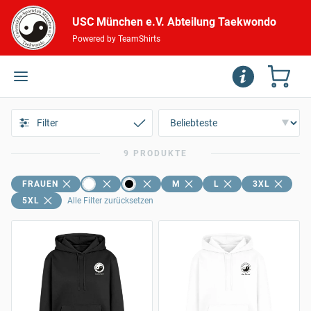
USC München e.V. Abteilung Taekwondo
Powered by TeamShirts
Filter
9 PRODUKTE
FRAUEN
M
L
3XL
5XL
Alle Filter zurücksetzen