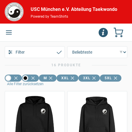
USC München e.V. Abteilung Taekwondo
Powered by TeamShirts
Filter
16 PRODUKTE
M
XXL
3XL
5XL
Alle Filter zurücksetzen