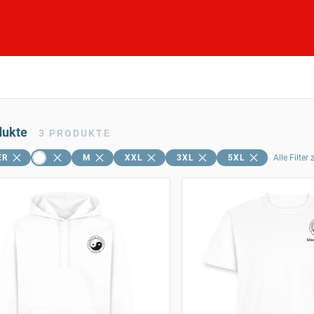
dukte
3
PRODUKTE
ER
M
XXL
3XL
5XL
Alle Filter