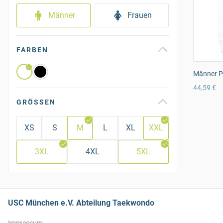
Männer
Frauen
FARBEN
Männer P
44,59 €
GRÖSSEN
XS
S
M
L
XL
XXL
3XL
4XL
5XL
USC München e.V. Abteilung Taekwondo