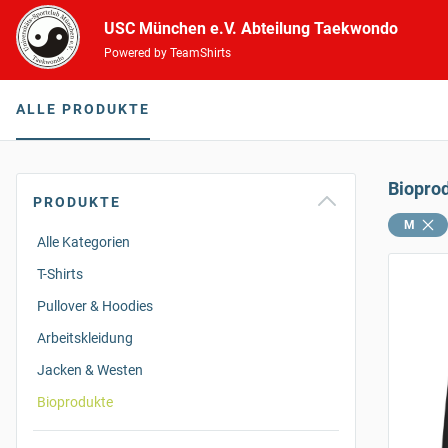
USC München e.V. Abteilung Taekwondo
Powered by TeamShirts
ALLE PRODUKTE
Biopro
PRODUKTE
M
Alle Kategorien
T-Shirts
Pullover & Hoodies
Arbeitskleidung
Jacken & Westen
Bioprodukte