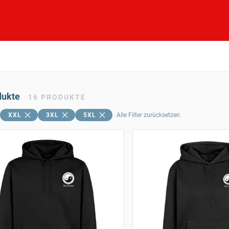
dukte
16
PRODUKTE
XXL
3XL
5XL
Alle Filter zurücksetzen