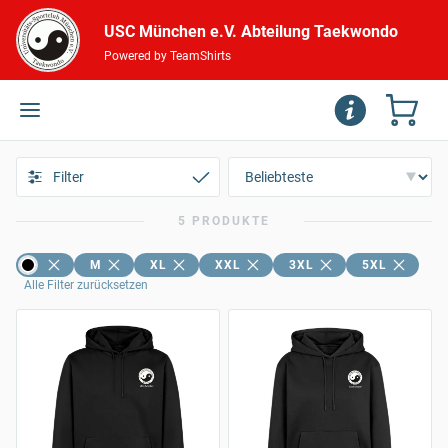
USC München e.V. Abteilung Taekwondo
Powered by TeamShirts
Filter
5 PRODUKTE
M
XL
XXL
3XL
5XL
Alle Filter zurücksetzen