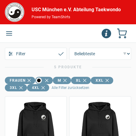
USC München e.V. Abteilung Taekwondo
Powered by TeamShirts
Filter
5 PRODUKTE
FRAUEN
M
XL
XXL
3XL
4XL
Alle Filter zurücksetzen