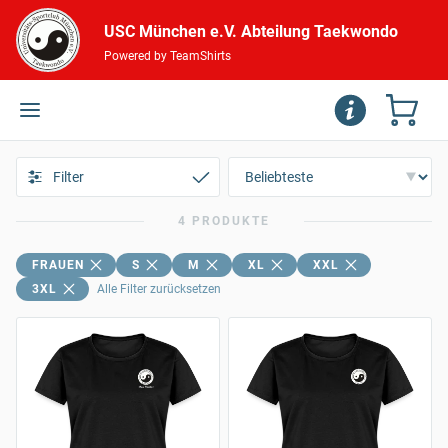
USC München e.V. Abteilung Taekwondo
Powered by TeamShirts
Filter
4 PRODUKTE
FRAUEN
S
M
XL
XXL
3XL
Alle Filter zurücksetzen