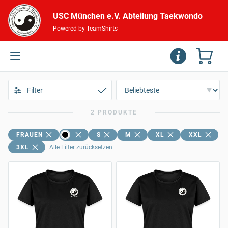
USC München e.V. Abteilung Taekwondo
Powered by TeamShirts
Filter
2 PRODUKTE
FRAUEN
S
M
XL
XXL
3XL
Alle Filter zurücksetzen