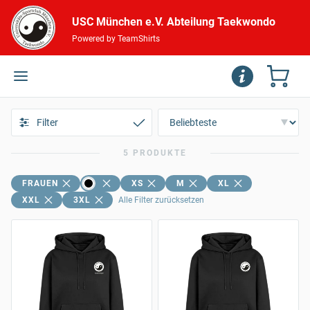
USC München e.V. Abteilung Taekwondo
Powered by TeamShirts
Filter
5 PRODUKTE
FRAUEN
XS
M
XL
XXL
3XL
Alle Filter zurücksetzen