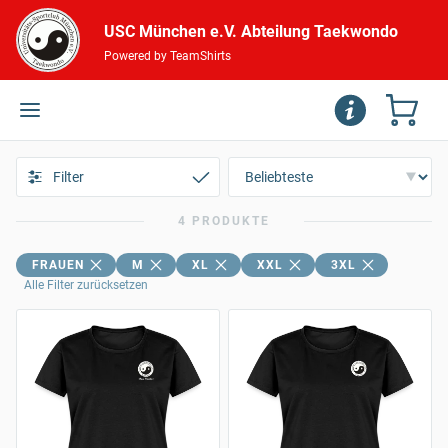
USC München e.V. Abteilung Taekwondo
Powered by TeamShirts
Filter
4 PRODUKTE
FRAUEN
M
XL
XXL
3XL
Alle Filter zurücksetzen