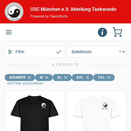
USC München e.V. Abteilung Taekwondo
Powered by TeamShirts
Filter
4 PRODUKTE
MÄNNER
M
XL
XXL
3XL
Alle Filter zurücksetzen