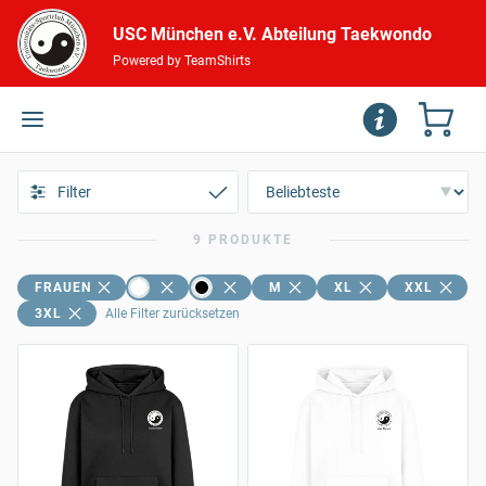
USC München e.V. Abteilung Taekwondo
Powered by TeamShirts
Filter
9 PRODUKTE
FRAUEN
M
XL
XXL
3XL
Alle Filter zurücksetzen