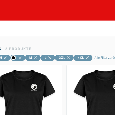
s
2
PRODUKTE
N
M
L
3XL
4XL
Alle Filter zur