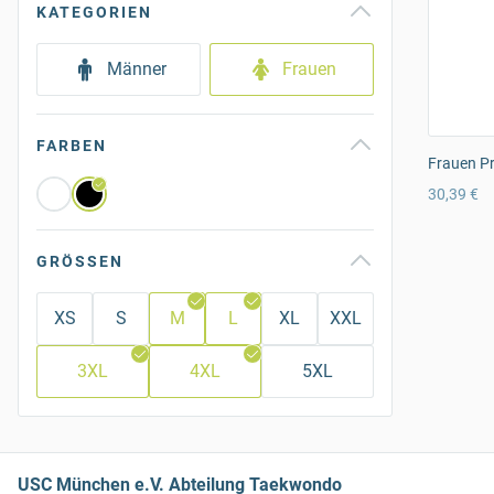
KATEGORIEN
Männer
Frauen
FARBEN
Frauen Pr
30,39 €
GRÖSSEN
XS
S
M
L
XL
XXL
3XL
4XL
5XL
USC München e.V. Abteilung Taekwondo