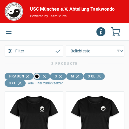
USC München e.V. Abteilung Taekwondo
Powered by TeamShirts
Filter
2 PRODUKTE
FRAUEN
S
M
XXL
3XL
Alle Filter zurücksetzen