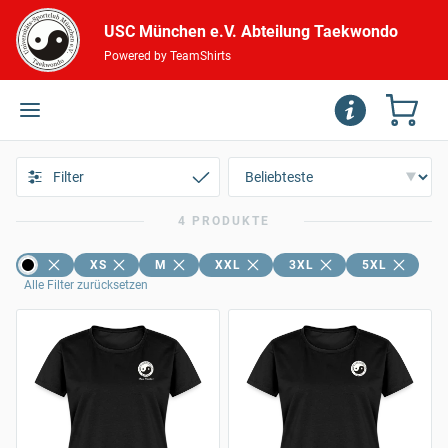
USC München e.V. Abteilung Taekwondo
Powered by TeamShirts
Filter
4 PRODUKTE
XS
M
XXL
3XL
5XL
Alle Filter zurücksetzen