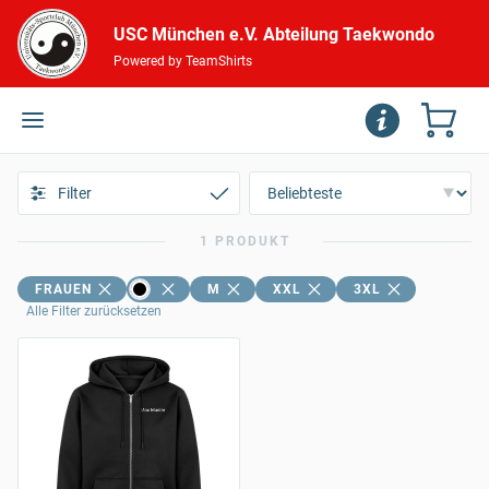
USC München e.V. Abteilung Taekwondo
Powered by TeamShirts
Filter
1 PRODUKT
FRAUEN
M
XXL
3XL
Alle Filter zurücksetzen