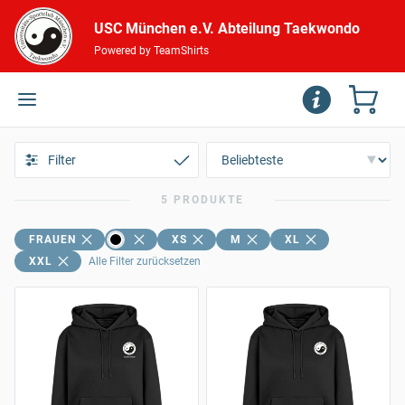
USC München e.V. Abteilung Taekwondo
Powered by TeamShirts
Filter
5 PRODUKTE
FRAUEN
XS
M
XL
XXL
Alle Filter zurücksetzen