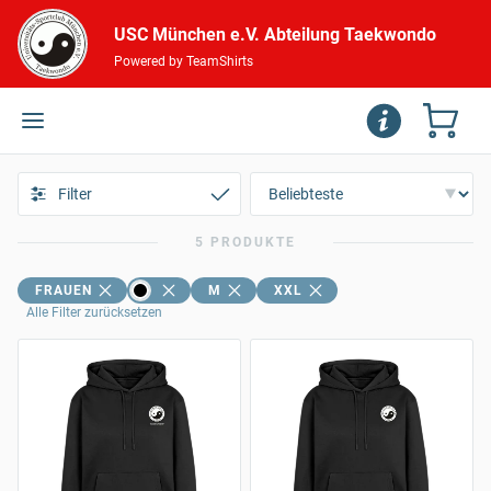
USC München e.V. Abteilung Taekwondo
Powered by TeamShirts
Filter
5 PRODUKTE
FRAUEN
M
XXL
Alle Filter zurücksetzen