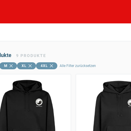
dukte
9
PRODUKTE
M
XL
4XL
Alle Filter zurücksetzen