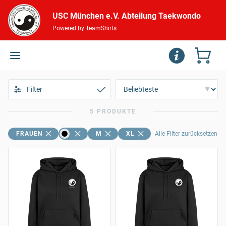
USC München e.V. Abteilung Taekwondo
Powered by TeamShirts
Filter
5 PRODUKTE
FRAUEN
M
XL
Alle Filter zurücksetzen