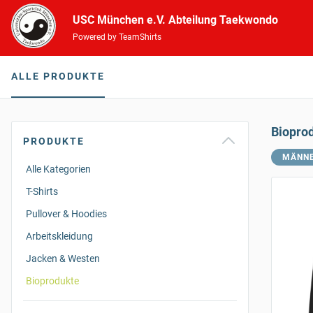
USC München e.V. Abteilung Taekwondo
Powered by TeamShirts
ALLE PRODUKTE
Biopro
PRODUKTE
MÄNN
Alle Kategorien
T-Shirts
Pullover & Hoodies
Arbeitskleidung
Jacken & Westen
Bioprodukte