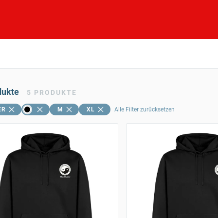
dukte
5
PRODUKTE
ER
M
XL
Alle Filter zurücksetzen