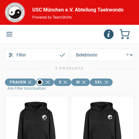
USC München e.V. Abteilung Taekwondo
Powered by TeamShirts
Filter
5 PRODUKTE
FRAUEN
S
M
5XL
Alle Filter zurücksetzen