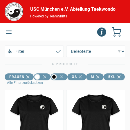
USC München e.V. Abteilung Taekwondo
Powered by TeamShirts
Filter
4 PRODUKTE
FRAUEN
XS
M
5XL
Alle Filter zurücksetzen