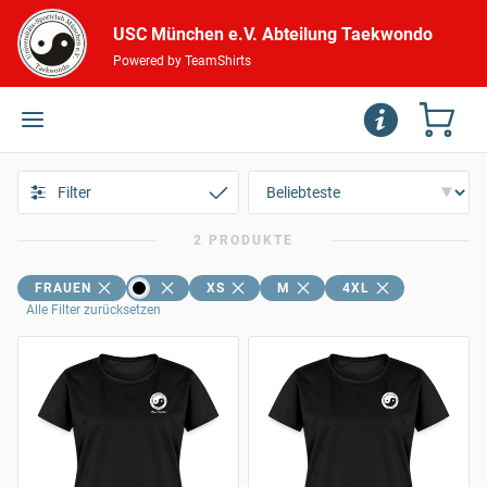
USC München e.V. Abteilung Taekwondo
Powered by TeamShirts
Filter
2 PRODUKTE
FRAUEN
XS
M
4XL
Alle Filter zurücksetzen