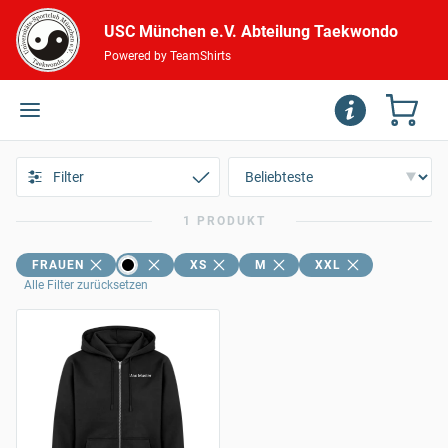
USC München e.V. Abteilung Taekwondo
Powered by TeamShirts
Filter
1 PRODUKT
FRAUEN
XS
M
XXL
Alle Filter zurücksetzen