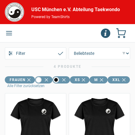
USC München e.V. Abteilung Taekwondo
Powered by TeamShirts
Filter
4 PRODUKTE
FRAUEN
XS
M
XXL
Alle Filter zurücksetzen