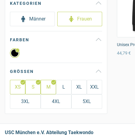
KATEGORIEN
Männer
Frauen
FARBEN
Unisex Pr
44,79 €
GRÖSSEN
XS
S
M
L
XL
XXL
3XL
4XL
5XL
USC München e.V. Abteilung Taekwondo