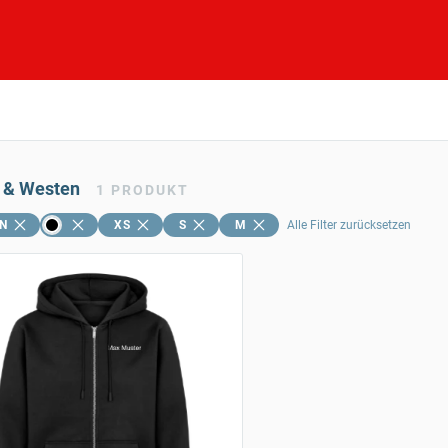
 & Westen
1
PRODUKT
N
XS
S
M
Alle Filter zurücksetzen