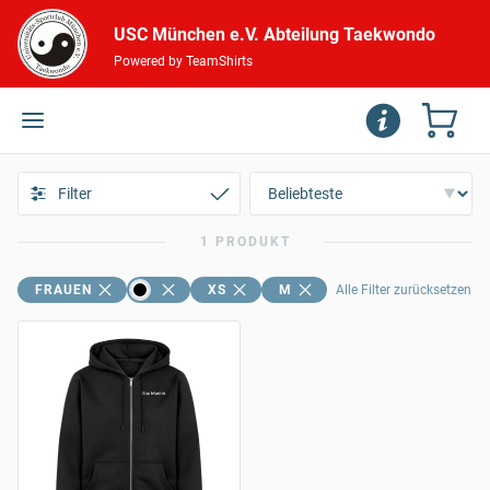
USC München e.V. Abteilung Taekwondo
Powered by TeamShirts
Filter
1 PRODUKT
FRAUEN
XS
M
Alle Filter zurücksetzen