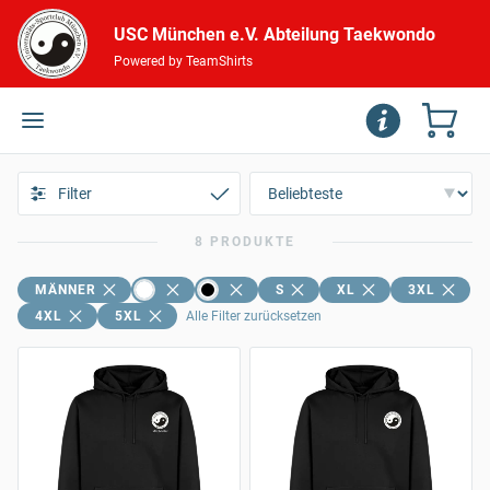
USC München e.V. Abteilung Taekwondo
Powered by TeamShirts
Filter
8 PRODUKTE
MÄNNER
S
XL
3XL
4XL
5XL
Alle Filter zurücksetzen