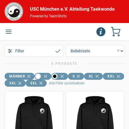
USC München e.V. Abteilung Taekwondo
Powered by TeamShirts
Filter
8 PRODUKTE
MÄNNER
S
XL
XXL
3XL
5XL
Alle Filter zurücksetzen