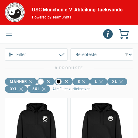
USC München e.V. Abteilung Taekwondo
Powered by TeamShirts
Filter
8 PRODUKTE
MÄNNER
S
L
XL
3XL
5XL
Alle Filter zurücksetzen