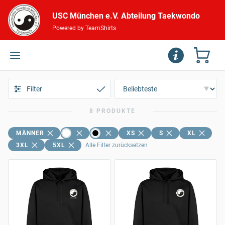
USC München e.V. Abteilung Taekwondo
Powered by TeamShirts
Filter
8 PRODUKTE
MÄNNER
XS
S
XL
3XL
5XL
Alle Filter zurücksetzen