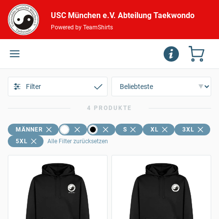
USC München e.V. Abteilung Taekwondo
Powered by TeamShirts
Filter
4 PRODUKTE
MÄNNER
S
XL
3XL
5XL
Alle Filter zurücksetzen