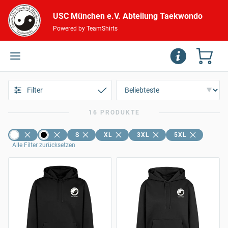
USC München e.V. Abteilung Taekwondo
Powered by TeamShirts
Filter
16 PRODUKTE
S
XL
3XL
5XL
Alle Filter zurücksetzen