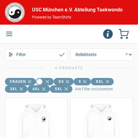
USC München e.V. Abteilung Taekwondo
Powered by TeamShirts
Filter
4 PRODUKTE
FRAUEN
XS
S
XXL
3XL
4XL
5XL
Alle Filter zurücksetzen