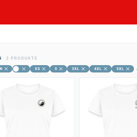
s
2
PRODUKTE
N
XS
S
3XL
4XL
5XL