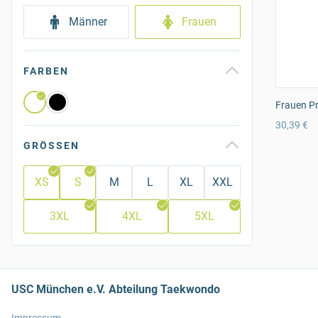
Männer
Frauen
FARBEN
Frauen Pr
30,39 €
GRÖSSEN
XS
S
M
L
XL
XXL
3XL
4XL
5XL
USC München e.V. Abteilung Taekwondo